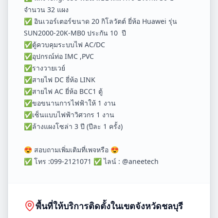
จำนวน 32 แผง
✅ อินเวอร์เตอร์ขนาด 20 กิโลวัตต์ ยี่ห้อ Huawei รุ่น
SUN2000-20K-MB0 ประกัน 10 ปี
✅ตู้ควบคุมระบบไฟ AC/DC
✅อุปกรณ์ท่อ IMC ,PVC
✅รางวายเวย์
✅สายไฟ DC ยี่ห้อ LINK
✅สายไฟ AC ยี่ห้อ BCC1 ตู้
✅ขอขนานการไฟฟ้าให้ 1 งาน
✅เซ็นแบบไฟฟ้าวิศวกร 1 งาน
✅ล้างแผงโซล่า 3 ปี (ปีละ 1 ครั้ง)
😍 สอบถามเพิ่มเติมที่เพจหรือ 😍
✅ โทร :099-2121071 ✅ ไลน์ : @aneetech
พื้นที่ให้บริการติดตั้งในเขตจังหวัด
ชลบุรี