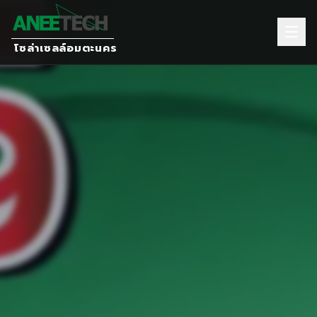
โซล่าเซลล์อมตะนคร