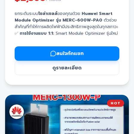
ยกระดับระบบ
โซล่าเซลล์
ของคุณด้วย
Huawei Smart
Module Optimizer รุ่น MERC-600W-PA0
ตัวช่วย
สำคัญที่ทำให้การผลิตไฟฟ้ามีประสิทธิภาพสูงสุดในทุกสภาวะ
✅
การใช้งานแบบ 1:1:
Smart Module Optimizer รุ่นใหม่
เน้นการใช้งาน 1 Optimizer ต่อ 1 แผงโซล่าเซลล์
✅
รองรับกระแสไฟสูง:
รองรับกระแสไฟฟ้า (Isc) ได้สูงสุด
ถึง
16A
สนใจทักแชท
✅
รีดพลังงานเต็มพิกัด:
ช่วยให้รองรับแผงโซล่าเซลล์ที่มี
กำลังวัตต์สูงได้อย่างเต็มประสิทธิภาพ
ดูรายละเอียด
✅
เทคโนโลยีจาก Huawei:
มั่นใจในคุณภาพและความ
เสถียรของระบบผลิตไฟฟ้า
📍
หมายเหตุ:
ราคานี้ยังไม่รวมภาษีมูลค่าเพิ่ม (VAT) 7%
ราคาพิเศษ 2360 (ราคาไม่รวม Vat)
HOT