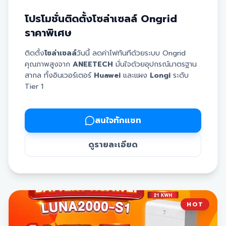
โปรโมชั่นติดตั้งโซล่าเซลล์ Ongrid
🔹 10 kW 3 Phase + แบต 6 kW ➡️ 349,890.-
ราคาพิเศษ
🔹 10 kW 3 Phase + แบต 10 kW ➡️ 387,340.-
ติดตั้ง
โซล่าเซลล์
วันนี้ ลดค่าไฟทันทีด้วยระบบ Ongrid
คุณภาพสูงจาก
ANEETECH
มั่นใจด้วยอุปกรณ์มาตรฐาน
สากล ทั้งอินเวอร์เตอร์
Huawei
และแผง
Longi
ระดับ
Tier 1
💎 อุปกรณ์เกรดพรีเมียมที่ได้รับ:
✅
ล้างแผงฟรี
นานถึง 3 ปี
✅
ตรวจเช็กอุปกรณ์ฟรี
นาน 3 ปี
✅ แผง Solar Cell: ยี่ห้อ LONGi Hi-MO X10 650 วัตต์ ☀️
✅
รับประกันตัวเครื่อง
นาน 10 ปี
สนใจทักแชท
✅
รับประกันแผงโซล่าเซลล์
นานถึง 30 ปี
✅ ระบบ Hybrid: Sigenergy รุ่น Sigenstor (Inverter &
✅ อุปกรณ์ได้รับมาตรฐานจากการไฟฟ้า (MEA/PEA)
ดูรายละเอียด
Battery) ⚡️🔋
✅ ใช้แผงคุณภาพจาก
Bloomberg Tier 1
หมายเหตุ:
ราคานี้ยังไม่รวมภาษีมูลค่าเพิ่ม 7%
HOT
🛠 บริการหลังการขายและประกันสุดคุ้ม: