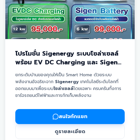
โปรโมชั่น Sigenergy ระบบโซล่าเซลล์
พร้อม EV DC Charging และ Sigen
Battery ราคาพิเศษจาก Aneetech
ยกระดับบ้านของคุณให้เป็น Smart Home ด้วยระบบ
พลังงานอัจฉริยะจาก
Sigenergy
เทคโนโลยีระดับโลกที่
ออกแบบมาเพื่อระบบ
โซล่าเซลล์
โดยเฉพาะ ครบครันทั้งการ
ชาร์จรถยนต์ไฟฟ้าและการกักเก็บพลังงาน
✅
EV DC Charging:
โมดูลชาร์จไฟ DC สำหรับรถยนต์
ไฟฟ้า (EV) ให้กำลังไฟสูง ชาร์จเร็วและเสถียร
✅
Sigen Battery:
แบตเตอรี่ประสิทธิภาพสูงสำหรับกัก
สนใจทักแชท
เก็บพลังงานไฟฟ้า ช่วยสำรองไฟไว้ใช้ในยามค่ำคืนหรือช่วง
ไฟดับ
ดูรายละเอียด
✅ ดีไซน์สวยงาม ทันสมัย แข็งแรงทนทาน เหมาะกับการติด