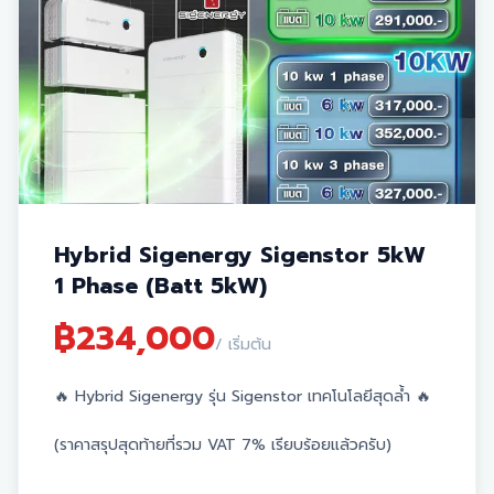
พลังงานสะอาด
ตะแกรงกันนก:
อุปกรณ์ป้องกันนกเข้ามาอยู่อาศัยหรือทำรัง
ใต้แผง
🛡 บริการและเงื่อนไขการรับประกัน:
ฟรี! บริการล้างแผงและตรวจเช็กระบบอุปกรณ์ นาน 3 ปี
รับประกันเครื่อง Inverter และ แบตเตอรี่ นาน 10 ปี
รับประกันแผงโซล่าเซลล์ยาวนานสูงสุดถึง 30 ปี
Hybrid Sigenergy Sigenstor 5kW
1 Phase (Batt 5kW)
฿
234,000
/ เริ่มต้น
🔥 Hybrid Sigenergy รุ่น Sigenstor เทคโนโลยีสุดล้ำ 🔥
(ราคาสรุปสุดท้ายที่รวม VAT 7% เรียบร้อยแล้วครับ)