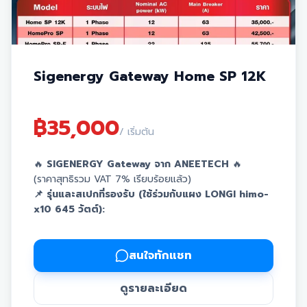
Sigenergy Gateway Home SP 12K
฿
35,000
/ เริ่มต้น
🔥
SIGENERGY Gateway จาก ANEETECH
🔥
(ราคาสุทธิรวม VAT 7% เรียบร้อยแล้ว)
📌 รุ่นและสเปกที่รองรับ (ใช้ร่วมกับแผง LONGI himo-
x10 645 วัตต์):
⚡
ระบบไฟ 1 Phase
Home SP 12K
(Nominal AC 12kW / Breaker 63A) ➡️
37,450.-
(จาก 35,000)
สนใจทักแชท
HomePro SP
(Nominal AC 12kW / Breaker 63A) ➡️
45,475.-
(จาก 42,500)
ดูรายละเอียด
HomePro SP-F
(Nominal AC 22kW / Breaker