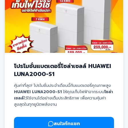
✅ ล้างแผงฟรี! นาน 3 ปี | ✅ ตรวจเช็กอุปกรณ์ฟรี! นาน 3
ปี
✅ รับประกันแบตเตอรี่ 10 ปี | ✅ รับประกัน Inverter 10 ปี
✅ รับประกันแผงโซล่าเซลล์ 30 ปี
** สนใจนวัตกรรมใหม่ สอบถามรายละเอียดเพิ่มเติมได้เลย
ครับ **
โปรโมชั่นแบตเตอรี่โซล่าเซลล์ HUAWEI
LUNA2000-S1
คุ้มค่าที่สุด! โปรโมชั่นประจำเดือนนี้กับแบตเตอรี่คุณภาพสูง
HUAWEI LUNA2000-S1
ให้คุณเก็บไฟฟ้าจากระบบ
โซล่า
เซลล์
ไว้ใช้งานได้อย่างเต็มประสิทธิภาพ เพื่อความคุ้มค่า
สูงสุดในทุกยูนิตพลังงาน
✅
รับประกันแบตเตอรี่นานถึง 10 ปี
มั่นใจในคุณภาพและ
ความทนทาน
✅
ราคาพร้อมติดตั้ง
สะดวก รวดเร็ว ดำเนินการโดยทีม
สนใจทักแชท