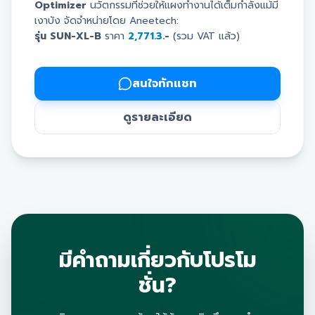
Optimizer
นวัตกรรมที่ช่วยให้แผงทำงานได้เต็มกำลังแม้มี
เงาบัง จัดจำหน่ายโดย Aneetech:
รุ่น SUN-XL-B
ราคา
2,771.3
.-
(รวม VAT แล้ว)
รุ่น SUN-XL20-B
ราคา
8,025
.-
(รวม VAT แล้ว)
Real-time Monitoring:
ตรวจสอบสถานะแต่ละแผง
สนใจทักแชท
ได้ทันที วิเคราะห์และแก้ไขปัญหาได้แม่นยำ
เทคโนโลยี PLC:
สื่อสารผ่านสายไฟโซล่าเซลล์โดยตรง
ดูรายละเอียด
เสถียร เชื่อถือได้ ไม่ต้องเดินสายสัญญาณเพิ่ม
เพิ่มการผลิตไฟ:
ป้องกันแผงที่โดนเงาบังดึง
ประสิทธิภาพรวมของระบบลง ช่วยให้ผลิตไฟได้มากขึ้น
มาตรฐาน IP68:
รุ่น SUN-XL20-B ทนทาน ทนน้ำ ทน
แดด ใช้งานได้ทุกสภาวะอากาศ
จัดการปัญหาแผงผลิตไฟไม่เต็มที่วันนี้ เพื่อความคุ้มค่าและ
คืนทุนไวที่สุด ติดต่อ Aneetech โทร 099-212-1071 หรือ
Line: @ANEETECH
มีคำถามเกี่ยวกับโปรโม
ชั่น?