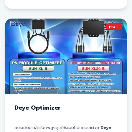
แอปพลิเคชันมือถือ Fusion solar
✅ แก้ปัญหา Mismatch loss จากการวางแผงบนพื้นที่คนละ
ระนาบหลังคา หรือมีเงาบัง
HOT
✅ Long String Design เพิ่มขีดจำกัดการออกแบบระบบได้
ยืดหยุ่นและมากขึ้น
✅ สามารถใช้กับแผง Solar Panel ได้สูงสุดถึง
1300W/80V
✅ ทนทาน ทนน้ำ ด้วยมาตรฐาน IP68
Deye Optimizer
ยกระดับประสิทธิภาพสูงสุดให้ระบบโซล่าเซลล์ด้วย
Deye