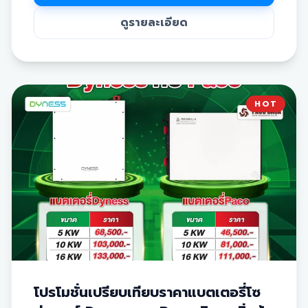
งานมืออาชีพ
✅ มีให้เลือกหลากหลายขนาดตามการใช้งาน ทั้ง 7 kWh, 14
ดูรายละเอียด
kWh และ 21 kWh
✅ ดีไซน์สวยงาม ทันสมัย ประหยัดพื้นที่ในการติดตั้ง
✅ ช่วยให้การใช้ไฟฟ้าจาก
โซล่าเซลล์
มีความเสถียรและต่อ
เนื่องแม้ในเวลากลางคืน
*หมายเหตุ: ราคายังไม่รวมภาษีมูลค่าเพิ่ม 7%
HOT
โปรโมชั่นเปรียบเทียบราคาแบตเตอรี่โซ