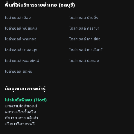
พื้นที่ให้บริการรายอำเภอ (
ชลบุรี
)
โซล่าเซลล์
เมือง
โซล่าเซลล์
บ้านบึง
โซล่าเซลล์
พนัสนิคม
โซล่าเซลล์
ศรีราชา
โซล่าเซลล์
พานทอง
โซล่าเซลล์
เกาะสีชัง
โซล่าเซลล์
บางละมุง
โซล่าเซลล์
เกาะจันทร์
โซล่าเซลล์
หนองใหญ่
โซล่าเซลล์
บ่อทอง
โซล่าเซลล์
สัตหีบ
ข้อมูลและสาระน่ารู้
โปรโมชั่นพิเศษ (Hot!)
บทความโซล่าเซลล์
ผลงานติดตั้งจริง
คำนวณความคุ้มค่า
ปรึกษาวิศวกรฟรี