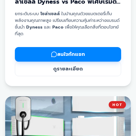
ล่าเซลล์ Dyness vs Paco พิเศษเริ่มต้น
เพียง 45,000 บาท
ยกระดับระบบ
โซล่าเซลล์
ในบ้านคุณด้วยแบตเตอรี่เก็บ
พลังงานคุณภาพสูง เปรียบเทียบความคุ้มค่าระหว่างแบรนด์
ชั้นนำ
Dyness
และ
Paco
เพื่อให้คุณเลือกสิ่งที่ตอบโจทย์
ที่สุด
✅
แบตเตอรี่ Dyness:
มั่นใจด้วยมาตรฐานระดับสากล
พร้อมการรับประกันยาวนานถึง
10 ปี
✅
แบตเตอรี่ Paco:
ทางเลือกที่คุ้มค่าที่สุดในราคาสบาย
สนใจทักแชท
กระเป๋า พร้อมการรับประกัน
7 ปี
✅ มีขนาดให้เลือกตามการใช้งานตั้งแต่
5 KW, 10 KW ไป
ดูรายละเอียด
จนถึง 16 KW
✅ ช่วยให้ระบบ
โซล่าเซลล์
ของคุณสามารถจ่ายไฟได้แม้ใน
ช่วงเวลากลางคืนหรือไฟดับ
รายละเอียดราคาโปรโมชั่น:
Paco 5 KW:
46,500.-
| 10 KW:
81,000.-
| 16 KW:
HOT
111,000.-
Dyness 5 KW:
68,500.-
| 10 KW:
103,000.-
| 16
KW:
133,000.-
*หมายเหตุ: ราคายังไม่รวมภาษีมูลค่าเพิ่ม 7%