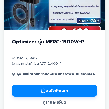
Optimizer รุ่น MERC-1300W-P
💸 ราคา:
2,568.-
(จากราคาปกติก่อน VAT 2,400.-)
💎
คุณสมบัติเด่นที่ช่วยดึงประสิทธิภาพระบบโซล่าเซลล์
ของคุณ:
สนใจทักแชท
✅ อุปกรณ์เสริมเพื่อระบบผลิตพลังงานประสิทธิภาพสูง
ดูรายละเอียด
✅ สามารถตรวจสอบสถานะการผลิตแบบ "รายแผง" ได้จาก