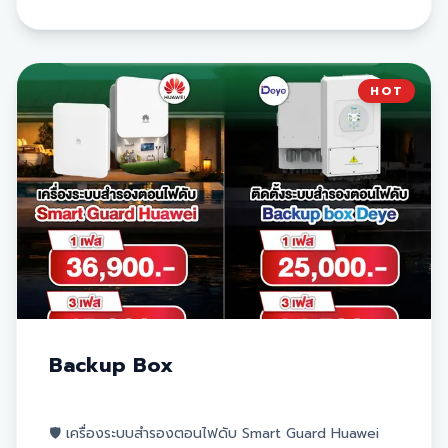
ตั้งในบ้านยุคใหม่
✅ ควบคุมและตรวจสอบการทำงานได้ง่ายผ่านแอปพลิเคชัน
ตัวเลือกราคาและขนาดระบบ:
⚡
EV DC Charging 12 kW:
ราคา 95,000.- บาท
HOT
⚡
EV DC Charging 25 kW:
ราคา 114,200.- บาท
🔋
Sigen Battery 6 kW:
ราคา 99,000.- บาท
🔋
Sigen Battery 10 kW:
ราคา 134,200.- บาท
⚠️
หมายเหตุ:
ราคานี้ยยังไม่รวมภาษีมูลค่าเพิ่ม 7%
สนใจสอบถามรายละเอียดเพิ่มเติมเกี่ยวกับระบบ
โซล่าเซลล์
ติดต่อ
Aneetech
โทร 099-212-1071 หรือ LINE
@ANEETECH
Backup Box
🛡️ เครื่องระบบสำรองตอนไฟดับ Smart Guard Huawei