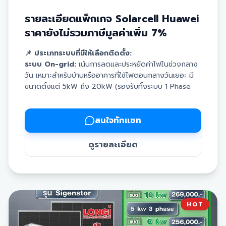
รายละเอียดแพ็กเกจ Solarcell Huawei
ราคายังไม่รวมภาษีมูลค่าเพิ่ม 7%
📌 ประเภทระบบที่มีให้เลือกติดตั้ง:
ระบบ On-grid:
เน้นการลดและประหยัดค่าไฟในช่วงกลาง
วัน เหมาะสำหรับบ้านหรืออาคารที่ใช้ไฟตอนกลางวันเยอะ มี
ขนาดตั้งแต่ 5kW ถึง 20kW (รองรับทั้งระบบ 1 Phase
และ 3 Phase)
ระบบ Hybrid:
เน้นการใช้งานครอบคลุมทั้งกลางวันและ
กลางคืน มีแบตเตอรี่ช่วยเก็บสำรองไฟไว้ใช้ และจ่ายไฟต่อ
สนใจทักแชท
เนื่องเมื่อไฟดับ โดยเลือกขนาดความจุแบตเตอรี่ได้ตาม
ต้องการ (7 kW / 14 kW / 21 kW)
ดูรายละเอียด
📦 สินค้าออปชันเพิ่มเติมในระบบ:
แบตเตอรี่:
สำหรับกักเก็บไฟไว้ใช้ช่วงที่ไม่มีแสงแดด
สมาร์ทการ์ด:
ระบบอัจฉริยะช่วยจัดการและป้องกันไฟดับ
อัตโนมัติ
ออฟติไมเซอร์:
อุปกรณ์ตรวจสอบและเพิ่มประสิทธิภาพการ
HOT
ผลิตไฟแบบรายแผง
ชาร์จเจอร์:
แท่นชาร์จรถยนต์ไฟฟ้า (EV Charger) ด้วย