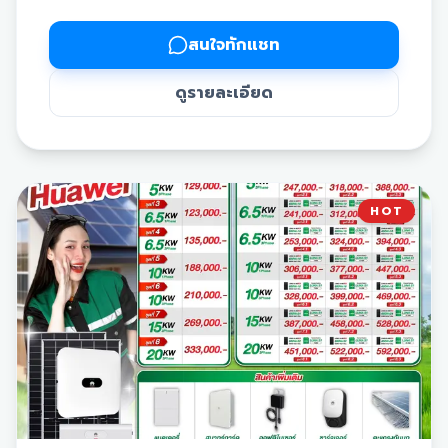
ระบบ Hybrid:
ตอบโจทย์การใช้งานตลอด 24 ชั่วโมง ทั้ง
กลางวันและกลางคืน โดยมีแบตเตอรี่ให้เลือกจับคู่ตามความ
สนใจทักแชท
ต้องการใช้งาน (ขนาดความจุ 5 kW, 10 kW และ 16 kW)
📦 สินค้าออปชันเพิ่มเติม:
ดูรายละเอียด
แบตเตอรี่:
สำหรับกักเก็บพลังงานแสงอาทิตย์ไว้ใช้ในเวลา
กลางคืน
Backup Box:
ระบบป้องกันไฟดับอัตโนมัติ ช่วยจ่ายไฟ
สำรองให้เครื่องใช้ไฟฟ้าที่จำเป็นเมื่อเกิดเหตุไฟการไฟฟ้าดับ
ออฟติไมเซอร์:
อุปกรณ์ช่วยตรวจสอบและเพิ่มประสิทธิภาพ
HOT
การผลิตไฟฟ้าของแผง
ตะแกรงกันนก:
ป้องกันปัญหานกเข้าไปอยู่อาศัยหรือทำรังใต้
แผงโซล่าเซลล์
🛡 บริการหลังการขายและการรับประกัน:
ฟรี! บริการดูแลล้างแผงและตรวจเช็กอุปกรณ์ นาน 3 ปี
รับประกันตัวเครื่อง Inverter (Deye)
แบตเตอรี่ นาน 7 ปี
รับประกันแผงโซล่าเซลล์ยาวนานสูงสุดถึง 30 ปี